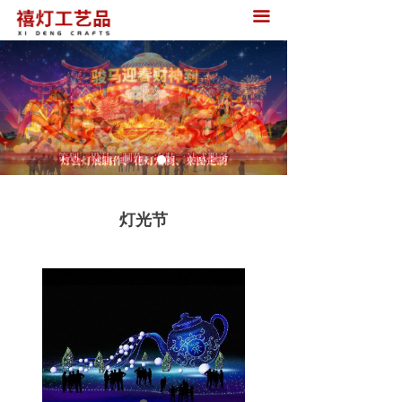
끀
首页
首页
首页
关于我们
关于我们
关于我们
产品展示
产品展示
业务范围
加工定制
加工定制
新闻资讯
厂区环境
厂区环境
联系我们
灯光节
新闻资讯
新闻资讯
在线留言
联系我们
联系我们
在线留言
在线留言